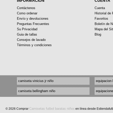
INFORMACIÓN
CUENTA
Contáctenos
Cuenta
Como ordenar
Historial de
Envío y devoluciones
Favoritos
Preguntas Frecuentes
Boletín de N
Su Privacidad
Mapa del Sit
Guia de tallas
Blog
Consejos de lavado
Términos y condiciones
camiseta vinicius jr niño
equipacion 
camiseta bellingham niño
equipacione
Camisetas futbol baratas niños
© 2026 Comprar
en línea desde Estiendafut