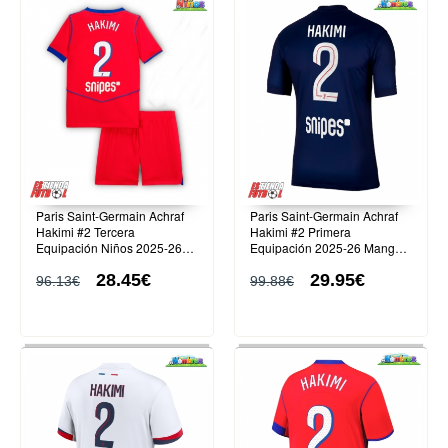
Paris Saint-Germain Achraf
Paris Saint-Germain Achraf
Hakimi #2 Tercera
Hakimi #2 Primera
Equipación Niños 2025-26
Equipación 2025-26 Manga
Manga Corta (+ Pantalones
Corta
28.45€
29.95€
cortos)
96.13€
99.88€