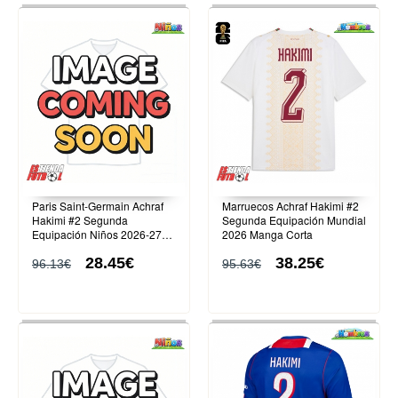
Paris Saint-Germain Achraf
Marruecos Achraf Hakimi #2
Hakimi #2 Segunda
Segunda Equipación Mundial
Equipación Niños 2026-27
2026 Manga Corta
Manga Corta (+ Pantalones
28.45€
38.25€
cortos)
96.13€
95.63€