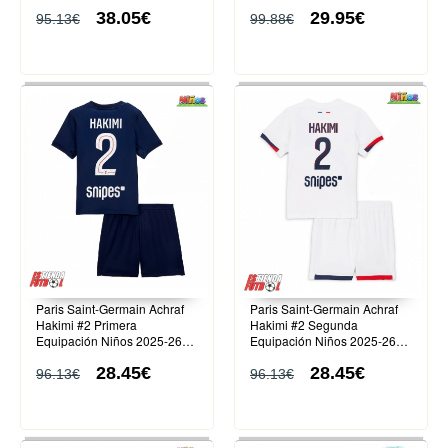
Corta
38.05€
29.95€
95.13€
99.88€
Paris Saint-Germain Achraf
Paris Saint-Germain Achraf
Hakimi #2 Primera
Hakimi #2 Segunda
Equipación Niños 2025-26
Equipación Niños 2025-26
Manga Corta (+ Pantalones
Manga Corta (+ Pantalones
28.45€
28.45€
cortos)
cortos)
96.13€
96.13€