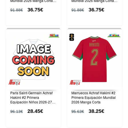
Mundial 2026 Manga Corta
Mundial 2026 Manga Corta
(+ Pantalones cortos)
(+ Pantalones cortos)
36.75€
36.75€
91.88€
91.88€
Paris Saint-Germain Achraf
Marruecos Achraf Hakimi #2
Hakimi #2 Primera
Primera Equipación Mundial
Equipación Niños 2026-27
2026 Manga Corta
Manga Corta (+ Pantalones
28.45€
38.25€
cortos)
96.13€
95.63€