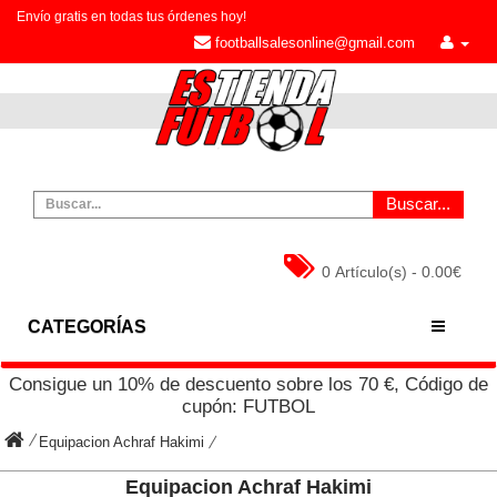
Envío gratis en todas tus órdenes hoy!
footballsalesonline@gmail.com
Buscar...
0 Artículo(s) - 0.00€
CATEGORÍAS
Consigue un
10%
de descuento sobre los
70
€, Código de
cupón:
FUTBOL
Equipacion Achraf Hakimi
Equipacion Achraf Hakimi