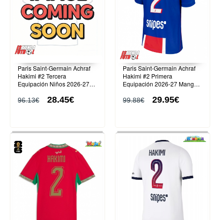
Paris Saint-Germain Achraf
Paris Saint-Germain Achraf
Hakimi #2 Tercera
Hakimi #2 Primera
Equipación Niños 2026-27
Equipación 2026-27 Manga
Manga Corta (+ Pantalones
Corta
28.45€
29.95€
cortos)
96.13€
99.88€