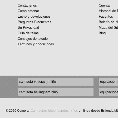
Contáctenos
Cuenta
Como ordenar
Historial de
Envío y devoluciones
Favoritos
Preguntas Frecuentes
Boletín de N
Su Privacidad
Mapa del Sit
Guia de tallas
Blog
Consejos de lavado
Términos y condiciones
camiseta vinicius jr niño
equipacion 
camiseta bellingham niño
equipacione
Camisetas futbol baratas niños
© 2026 Comprar
en línea desde Estiendafut