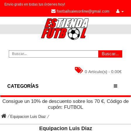
Envío gratis en todas tus órdenes hoy!
footballsalesonline@gmail.com
Buscar...
0 Artículo(s) - 0.00€
CATEGORÍAS
Consigue un
10%
de descuento sobre los
70
€, Código de
cupón:
FUTBOL
Equipacion Luis Diaz
Equipacion Luis Diaz