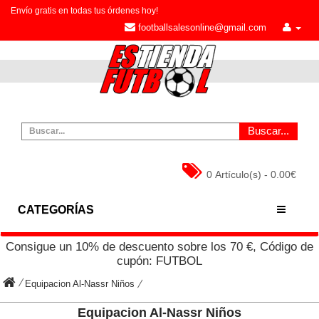
Envío gratis en todas tus órdenes hoy!
footballsalesonline@gmail.com
Buscar...
0 Artículo(s) - 0.00€
CATEGORÍAS
Consigue un
10%
de descuento sobre los
70
€, Código de
cupón:
FUTBOL
Equipacion Al-Nassr Niños
Equipacion Al-Nassr Niños