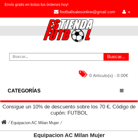
Envío gratis en todas tus órdenes hoy!
footballsalesonline@gmail.com
Buscar...
0 Artículo(s) - 0.00€
CATEGORÍAS
Consigue un
10%
de descuento sobre los
70
€, Código de
cupón:
FUTBOL
Equipacion AC Milan Mujer
Equipacion AC Milan Mujer