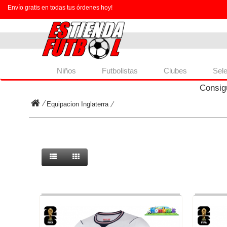
Envío gratis en todas tus órdenes hoy!
Niños
Futbolistas
Clubes
Sel
Consig
Equipacion Inglaterra