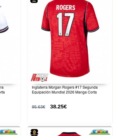
era
Inglaterra Morgan Rogers #17 Segunda
rta
Equipación Mundial 2026 Manga Corta
38.25€
95.63€