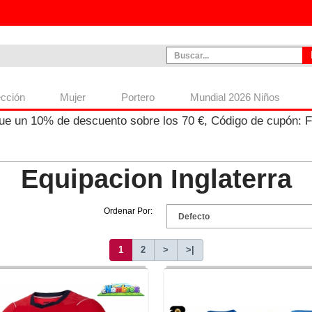
ección
Mujer
Portero
Mundial 2026 Niños
ue un
10%
de descuento sobre los
70
€, Código de cupón:
Equipacion Inglaterra
Ordenar Por:
1
2
>
>|