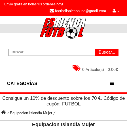
Envío gratis en todas tus órdenes hoy!
footballsalesonline@gmail.com
Buscar...
0 Artículo(s) - 0.00€
CATEGORÍAS
Consigue un
10%
de descuento sobre los
70
€, Código de
cupón:
FUTBOL
Equipacion Islandia Mujer
Equipacion Islandia Mujer