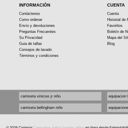
INFORMACIÓN
CUENTA
Contáctenos
Cuenta
Como ordenar
Historial de
Envío y devoluciones
Favoritos
Preguntas Frecuentes
Boletín de N
Su Privacidad
Mapa del Sit
Guia de tallas
Blog
Consejos de lavado
Términos y condiciones
camiseta vinicius jr niño
equipacion 
camiseta bellingham niño
equipacione
Camisetas futbol baratas niños
© 2026 Comprar
en línea desde Estiendafut