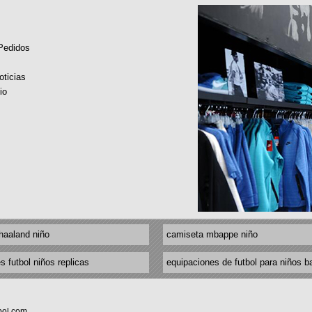
 Pedidos
oticias
io
haaland niño
camiseta mbappe niño
s futbol niños replicas
equipaciones de futbol para niños b
bol.com.