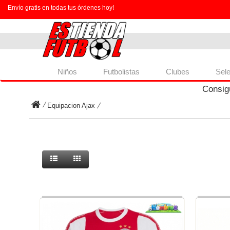
Envío gratis en todas tus órdenes hoy!
Niños
Futbolistas
Clubes
Sel
Consig
Equipacion Ajax