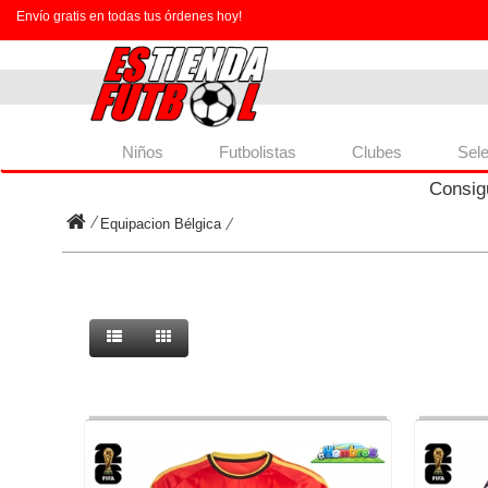
Envío gratis en todas tus órdenes hoy!
Niños
Futbolistas
Clubes
Sel
Consig
Equipacion Bélgica