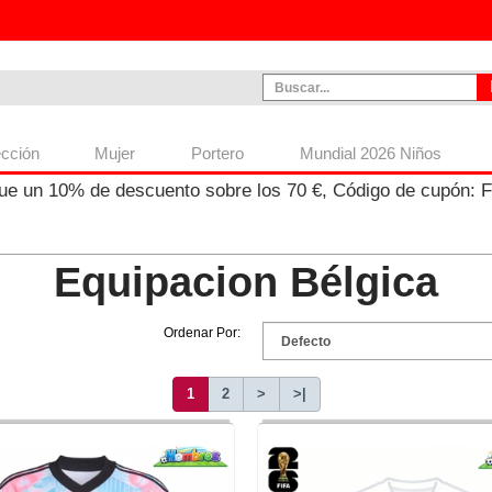
ección
Mujer
Portero
Mundial 2026 Niños
ue un
10%
de descuento sobre los
70
€, Código de cupón:
Equipacion Bélgica
Ordenar Por:
1
2
>
>|