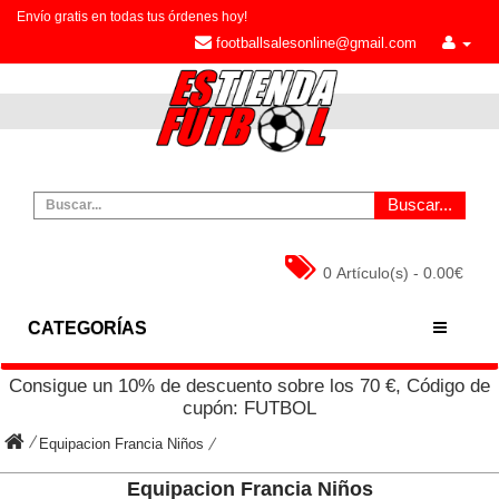
Envío gratis en todas tus órdenes hoy!
footballsalesonline@gmail.com
Buscar...
0 Artículo(s) - 0.00€
CATEGORÍAS
Consigue un
10%
de descuento sobre los
70
€, Código de
cupón:
FUTBOL
Equipacion Francia Niños
Equipacion Francia Niños