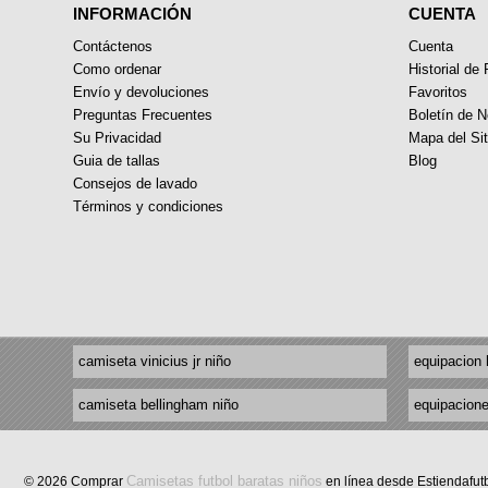
INFORMACIÓN
CUENTA
Contáctenos
Cuenta
Como ordenar
Historial de
Envío y devoluciones
Favoritos
Preguntas Frecuentes
Boletín de N
Su Privacidad
Mapa del Sit
Guia de tallas
Blog
Consejos de lavado
Términos y condiciones
camiseta vinicius jr niño
equipacion 
camiseta bellingham niño
equipacione
Camisetas futbol baratas niños
© 2026 Comprar
en línea desde Estiendafut