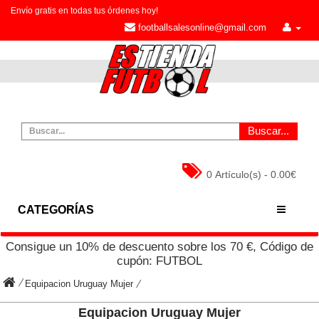
Envío gratis en todas tus órdenes hoy!
footballsalesonline@gmail.com
Buscar...
0 Artículo(s) - 0.00€
CATEGORÍAS
Consigue un
10%
de descuento sobre los
70
€, Código de
cupón:
FUTBOL
Equipacion Uruguay Mujer
Equipacion Uruguay Mujer